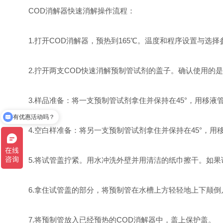
COD消解器快速消解操作流程：
1.打开COD消解器，预热到165℃。温度和程序设置与选择
2.拧开两支COD快速消解预制管试剂的盖子。确认使用的是
3.样品准备：将一支预制管试剂拿住并保持在45°，用移液管或
有优惠活动吗？
4.空白样准备：将另一支预制管试剂拿住并保持在45°，用移液
5.将试管盖拧紧。用水冲洗外壁并用清洁的纸巾擦干。如果
6.拿住试管盖的部分，将预制管在水槽上方轻轻地上下颠倒
7.将预制管放入已经预热的COD消解器中，盖上保护盖。