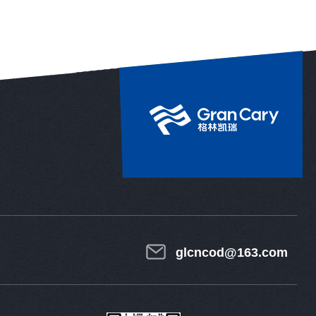
glcncod@163.com