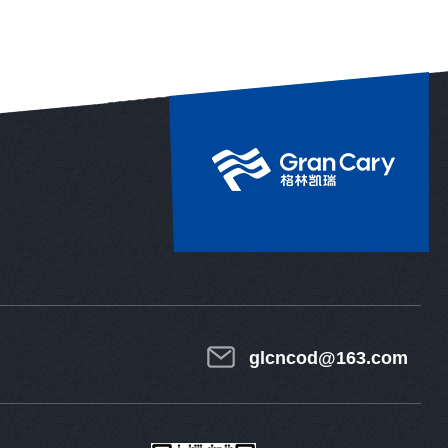
glcncod@163.com