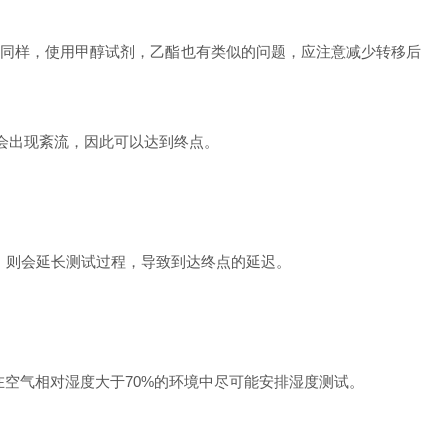
。同样，使用甲醇试剂，乙酯也有类似的问题，应注意减少转移后
会出现紊流，因此可以达到终点。
，则会延长测试过程，导致到达终点的延迟。
空气相对湿度大于70%的环境中尽可能安排湿度测试。