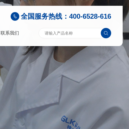
全国服务热线：400-6528-616
联系我们