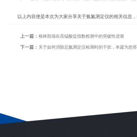
以上内容便是本次为大家分享关于氨氮测定仪的相关信息，
上一篇：
格林凯瑞在高锰酸盐指数检测中的突破性进展
下一篇：
关于如何消除总氮测定仪检测时的干扰，本篇为您答