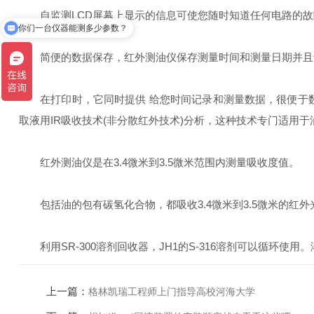
自监测LCD屏幕上显示的信息可使您随时知道任何电路的故
你们一台仪器能测多少参数？
简便的数据保存，红外测油仪保存测量时间和测量日期并且记
在打印时，它同时提供 给您时间记录和测量数据，很便于数据保
取液用IR吸收技术(非分散红外技术)分析，这种技术专门适用
红外测油仪是在3.4微米到3.5微米范围内测量吸收度值。
包括油的包有碳氢化合物，都吸收3.4微米到3.5微米的红
利用SR-300溶剂回收器，JH1的S-316溶剂可以循环
上一篇：
格林凯瑞工程师上门指导高校河海大学