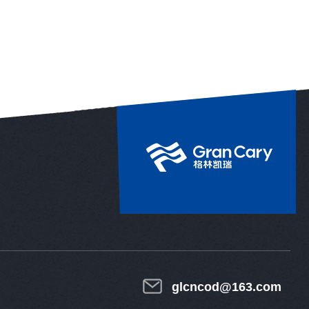
glcncod@163.com