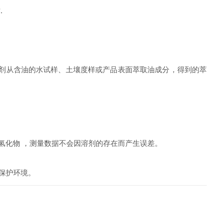
.
取溶剂从含油的水试样、土壤度样或产品表面萃取油成分，得到的萃
氢化物 ，测量数据不会因溶剂的存在而产生误差。
于保护环境。