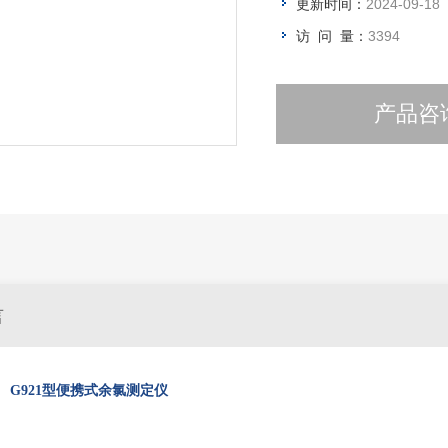
更新时间：
2024-09-18
访 问 量：
3394
产品咨
言
G921型
便携式余氯测定仪