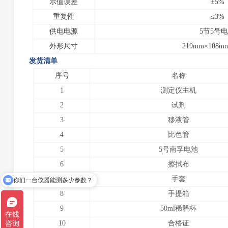
示值误差
±5%
重复性
≤3%
供电电源
5节5号
外形尺寸
219mm×108m
发货清单
序号
名称
1
测定仪主机
2
试剂
3
移液管
4
比色管
5
5号南孚电池
6
擦拭布
7
手套
你们一台仪器能测多少参数？
8
手提箱
9
50ml稀释杯
10
合格证