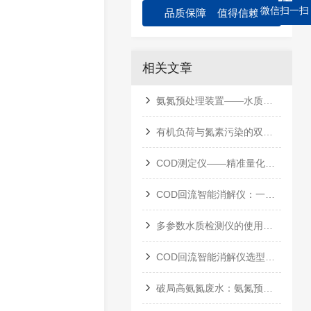
微信扫一扫
品质保障 值得信赖
相关文章
氨氮预处理装置——水质检测的“前端净化卫士”
有机负荷与氮素污染的双重判官——COD氨氮水质测定仪原理与应用
COD测定仪——精准量化水体有机污染的“数字标尺”
COD回流智能消解仪：一键智控，实现快速精准的化学需氧量分析
多参数水质检测仪的使用与操作要点
COD回流智能消解仪选型考量
破局高氨氮废水：氨氮预处理装置的工艺价值与应用实践