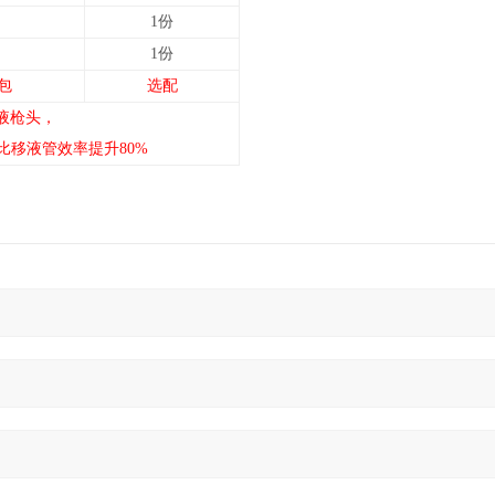
1份
1份
一包
选配
液枪头，
移液管效率提升80%