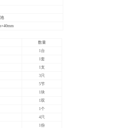
电池
m×40mm
数量
1台
1套
1支
3只
5节
1块
1双
1个
4只
1份