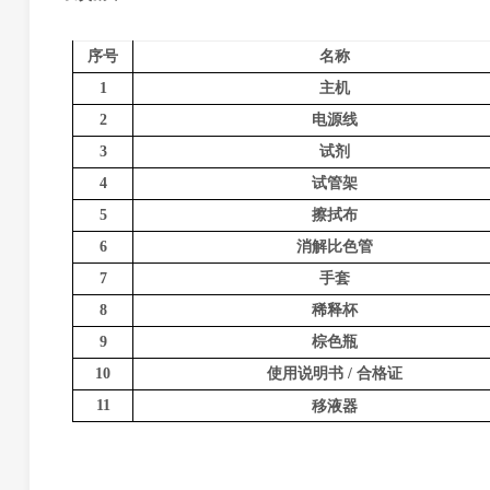
序号
名称
1
主机
2
电源线
3
试剂
4
试管架
5
擦拭布
6
消解比色管
7
手套
8
稀释
杯
9
棕色瓶
10
使用说明书
/ 合格证
11
移液器