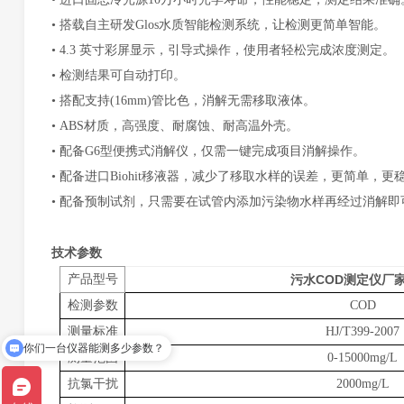
•
搭载自主研发
Glos水质智能检测系统，让检测更简单智能。
•
4.3 英寸彩屏显示，引导式操作，使用者轻松完成浓度测定。
•
检测结果可自动打印。
•
搭配支持
(16mm)管比色，消解无需移取液体。
•
ABS材质，高强度、耐腐蚀、耐高温外壳。
•
配备
G6型便携式消解仪，仅需一键完成项目消解操作。
•
配备进口
Biohit移液器，减少了移取水样的误差，更简单，更
•
配备预制试剂，只需要在试管内添加污染物水样再经过消解即
技术参数
产品型号
污水COD测定仪厂家
检测参数
COD
测量标准
HJ/T399-2007
你们一台仪器能测多少参数？
测量范围
0-15000mg/L
抗氯干扰
2000mg/L