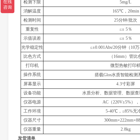
检测下限
5mg/L
消解温度
165℃，20min
检测时间
25分钟/批次
重复性
≤± 5％
示值误差
≤± 5％
光学稳定性
≤±0.001Abs/20分钟（
比色方式
（16mm）管比
打印机
微型热敏打印
操作系统
搭载Glos水质智能检
屏幕显示
4.3寸彩屏
设备功能
水质分析、数据管理、数据查
仪器电源
AC（220V±5%），
工作环境
5-40℃，≤85%无
仪器尺寸
300mm×222mm×8
仪器重量
2.8kg
发货清单