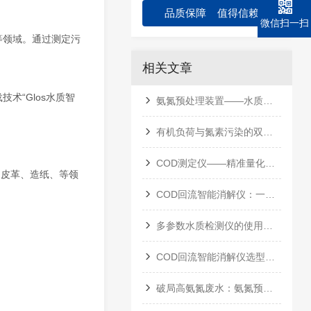
品质保障 值得信赖
微信扫一扫
等领域。通过测定污
相关文章
术“Glos水质智
氨氮预处理装置——水质检测的“前端净化卫士”
有机负荷与氮素污染的双重判官——COD氨氮水质测定仪原理与应用
COD测定仪——精准量化水体有机污染的“数字标尺”
、皮革、造纸、等领
COD回流智能消解仪：一键智控，实现快速精准的化学需氧量分析
多参数水质检测仪的使用与操作要点
COD回流智能消解仪选型考量
破局高氨氮废水：氨氮预处理装置的工艺价值与应用实践