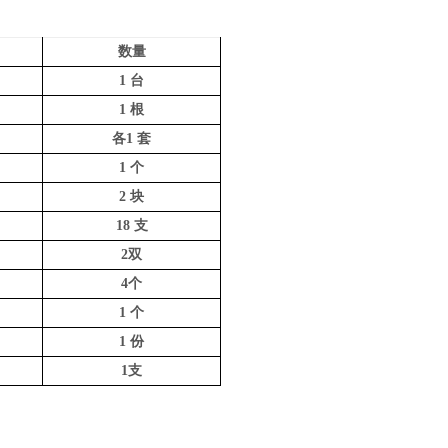
数量
1 台
1 根
各
1 套
1 个
2 块
18
支
2双
4
个
1 个
1 份
1支