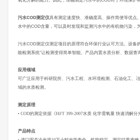
氧化分解的能力。因此，准确测定污水中的COD对于环境保护
污水COD测定仪
具有测定速度快、准确度高、操作简便等优点
水中的COD含量，可以及时发现和监测污水中的有机物污染，
污水COD测定仪测定项目的原理符合环保行业认可方法。设备的
能检测系统”让检测变得简单智能。产品内置水质分析、数据查
应用领域
可广泛应用于科研院所、污水工程、水环境检测、石油化工、
域的水质检测。
测定原理
•
COD的测定
依据
《
HJ/T 399-2007水质 化学需氧量 快速消
产品特点
•
进口固态冷光源
10万小时光学寿命，性能稳定，测定结果准确