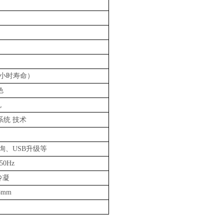
10万小时寿命）
色
机
技术
测系统
询、USB升级等
50Hz
冷凝
8mm