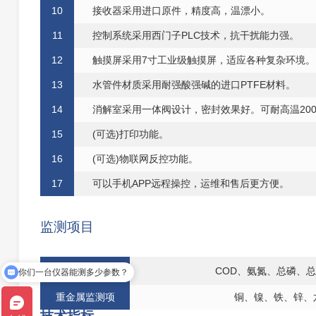
1
0
接收器采
用
进
口
原件，精度
高
，温漂
小
。
1
1
控制系统采
用西门子
PLC技术，抗
干
扰能
力
强。
1
2
触摸屏采
用
7
寸工
业级触摸屏，适应各种复杂环境。
1
3
水
管件材质采
用
耐强酸强碱的进
口
PTFE材料。
1
4
消解室采
用一
体阀设计，密封效果好。可耐
高
温20
1
5
(可选)打印功能。
16
(可选)物联网反控功能。
1
7
可以
手
机APP远程操控，运维和售后更
方
便。
监测项目
你们一台仪器能测多少参数？
常规监测项
COD、氨氮、总磷、总
有优惠活动吗？
重金属监测项
铜、镍、铁、锌、