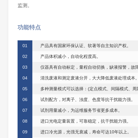
监测。
功能特点
0
1
产品具有国家环保认证、软著等自主知识产权。
0
2
产品体积减小，自动化程度高。
0
3
仪器具有自动标定，量程自动切换，缺液报警，故
0
4
清洗废液和测定废液分开，
大大
降低废液处理成本
0
5
多种测量模式可以选择：(定点模式、间隔模式、周
0
6
试剂配
方
，对离
子
、浊度、
色
度等抗
干
扰能
力
强。
0
7
试剂用量减小，为运维服务节省更多成本
。
0
8
进
口
光电定量装置，可靠稳定，抗
干
扰能
力
强。
0
9
进口冷光源，光强无衰减，寿命可达10年以上。