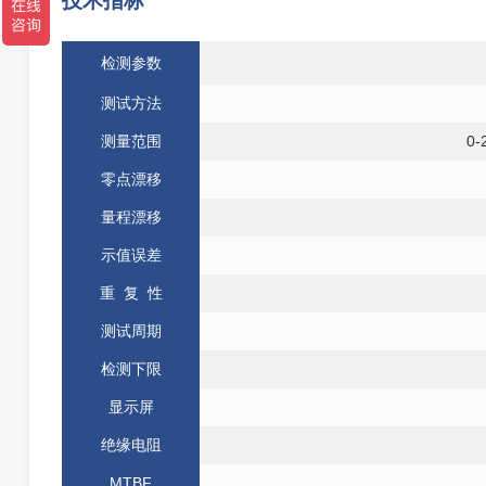
技术指标
检测参数
测试方法
测量范围
0-
零点漂移
量程漂移
示值误差
重 复 性
测试周期
检测下限
显示屏
绝缘电阻
MTBF