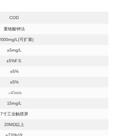
COD
重铬酸钾法
2000mg/L(可扩展)
±5mg/L
±5%F.S.
±5%
≤5%
≤45min
15mg/L
7寸工业触摸屏
20MΩ以上
≥720h/次