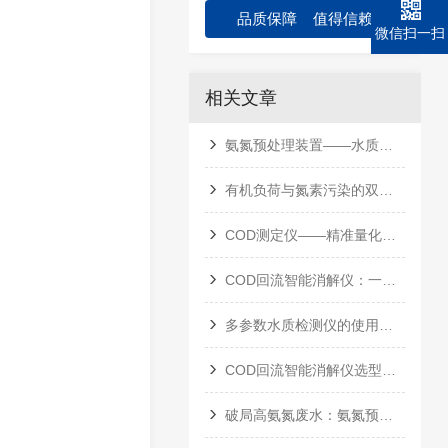
品质保障 值得信赖
微信扫一扫
相关文章
氨氮预处理装置——水质检测的“前端净化卫士”
有机负荷与氮素污染的双重判官——COD氨氮水质测定仪原理与应用
COD测定仪——精准量化水体有机污染的“数字标尺”
COD回流智能消解仪：一键智控，实现快速精准的化学需氧量分析
多参数水质检测仪的使用与操作要点
COD回流智能消解仪选型考量
破局高氨氮废水：氨氮预处理装置的工艺价值与应用实践