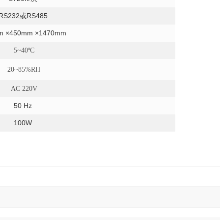
RS232或RS485
m ×450mm ×1470mm
5~40ºC
20~85%RH
AC 220V
50 Hz
100W