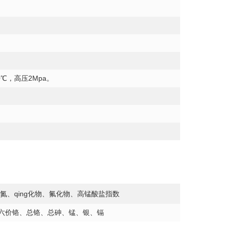
0℃，
高
压2Mpa。
氮、qing化物、氟化物、⾼锰酸盐指数
六价铬、总铬、总砷、锰、银、镉