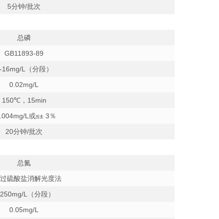
5
分钟/批次
总磷
GB11893-89
-16mg/L
（分段）
0.02mg/L
150
℃，15min
.004mg/L或≤± 3％
20
分钟/批次
总氮
性过硫酸盐消解光度法
-250mg/L
（分段）
0.05mg/L