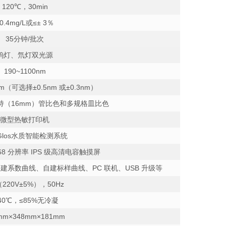
120
℃，30min
0.4mg/L或≤± 3％
35
分钟/批次
钨灯、氘灯双光源
190~1100nm
m（可选择±0.5nm 或±0.3nm）
持（16mm）管比色和多规格皿比色
微型热敏打印机
Glos水质智能检测系统
×768 分辨率 IPS 级⾼清电容触摸屏
系数曲线、自建标样曲线、PC 联机、USB 升级等
（220V±5%），50Hz
-40℃，≤85%无冷凝
mm×348mm×181mm