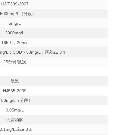
HJ/T399-2007
15000mg/L
（分段）
5mg/L
2000mg/L
165
℃，20min
mg/L；COD＞50mg/L，误差≤± 3％
25
分钟/批次
氨氮
HJ535-2009
-50mg/L
（分段）
0.05mg/L
无需消解
0.1mg/L或≤± 3％