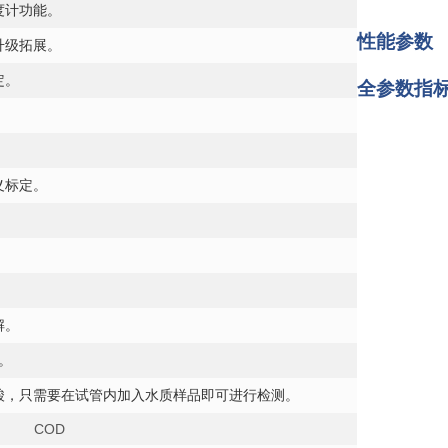
度计功能。
性能参数
升级拓展。
定。
全参数指
义标定
。
解。
定。
酸，只需要在试管内加
入水
质样品即可进
行
检测。
COD