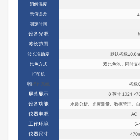
消解温度
示值误差
±
测定时间
设备光源
波长范围
波长准确度
默认搭载±0.8n
比色方式
双比色池，同时⽀
打印机
物
操作系统
搭载
屏幕显示
8 英⼨ 1024 
设备功能
水质分析、光度测量、数据管理、自建
仪器电源
AC
工作环境
5
仪器尺寸
470