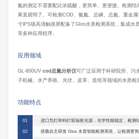
氮的测定不需要配比浓硫酸，更简单、更便捷。检测结果
果直观明了。可检测COD、氨氮、总磷、总氮、重金属
寸IPS级⾼清触摸屏配备了Glos水质检测系统，集
等多种应用程序。
应用领域
GL-800UV
cod总氮分析仪
可广泛应用于科研院所、污
子机械、水产养殖、光伏、皮革、造纸等领域的水质检
功能特点
0
1
进
口
氘灯和钨灯双辐射光源，光学性能稳定，检测
0
2
搭载
自
主研发 Glos
水
质智能检测系统，让检测更