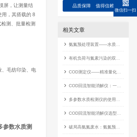
摸屏，让测量结
品质保障 值得信赖
微信扫一扫
用，其搭载的 8
式检测、批量检测
相关文章
氨氮预处理装置——水质检测的“前端净化卫士”
有机负荷与氮素污染的双重判官——COD氨氮水质测定仪原理与应用
业、毛纺印染、电
COD测定仪——精准量化水体有机污染的“数字标尺”
COD回流智能消解仪：一键智控，实现快速精准的化学需氧量分析
多参数水质检测仪的使用与操作要点
COD回流智能消解仪选型考量
多参数水质测
破局高氨氮废水：氨氮预处理装置的工艺价值与应用实践