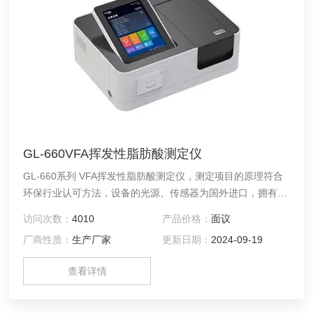
GL-660VFA挥发性脂肪酸测定仪
GL-660系列 VFA挥发性脂肪酸测定仪，测定项目的原理符合
环保行业认可方法，设备的光源、传感器为国外进口，拥有更
稳定的光学性能，设备搭载 自主研发的Glos水质智能检测系
访问次数：
4010
产品价格：
面议
统和一体式双比色池技术，使检测变得更简单，更稳定。检测
厂商性质：
生产厂家
更新日期：
2024-09-19
结果支持自动打印、具备批量检测、引导 检测模式等功能。8
英寸IPS超大触摸屏，让测量结果直观明了。可检测挥发性脂
查看详情
肪酸、COD、氨氮、总磷、总氮、重金属等40多种检测 参
数。